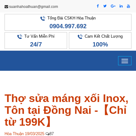
suanhahoathuan@gmail.com
Tổng Đài CSKH Hòa Thuận
0904.997.692
Tư Vấn Miễn Phí
Cam Kết Chất Lượng
24/7
100%
Tog
navi
Thợ sửa máng xối Inox,
Tôn tại Đồng Nai -【Chỉ
từ 199K】
Hòa Thuận
19/03/2025
87