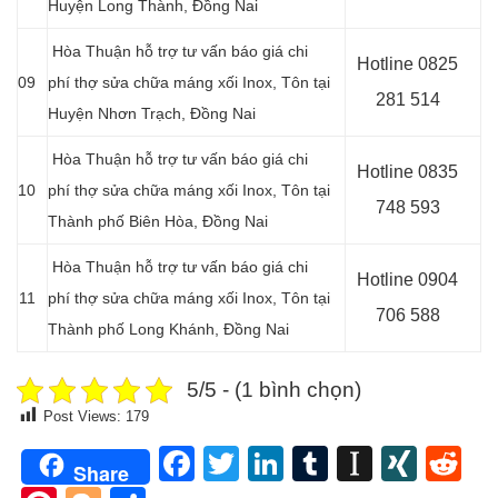
Huyện Long Thành, Đồng Nai
Hòa Thuận hỗ trợ tư vấn báo giá chi
Hotline 0
825
09
phí thợ sửa chữa máng xối Inox, Tôn tại
281 514
Huyện Nhơn Trạch, Đồng Nai
Hòa Thuận hỗ trợ tư vấn báo giá chi
Hotline 0
835
10
phí thợ sửa chữa máng xối Inox, Tôn tại
748 593
Thành phố Biên Hòa, Đồng Nai
Hòa Thuận hỗ trợ tư vấn báo giá chi
Hotline 0904
11
phí thợ sửa chữa máng xối Inox, Tôn tại
706 588
Thành phố Long Khánh, Đồng Nai
5/5 - (1 bình chọn)
Post Views:
179
Facebook
Twitter
LinkedIn
Tumblr
Instapa
XIN
Re
Share