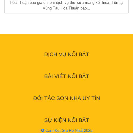
Hòa Thuận báo giá chi phí dịch vụ thợ sửa máng xối Inox, Tôn tại
Vũng Tàu Hòa Thuận báo...
DỊCH VỤ NỔI BẬT
BÀI VIẾT NỔI BẬT
ĐỐI TÁC SƠN NHÀ UY TÍN
SỰ KIỆN NỔI BẬT
✪ Cam Kết Giá Rẻ Nhất 2025