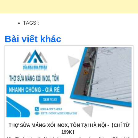
TAGS :
Bài viết khác
THỢ SỬA MÁNG XỐI INOX, TÔN TẠI HÀ NỘI -【CHỈ TỪ
199K】