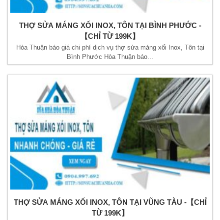
THỢ SỬA MÁNG XỐI INOX, TÔN TẠI BÌNH PHƯỚC -
【CHỈ TỪ 199K】
Hòa Thuận báo giá chi phí dịch vụ thợ sửa máng xối Inox, Tôn tại
Bình Phước Hòa Thuận báo...
THỢ SỬA MÁNG XỐI INOX, TÔN TẠI VŨNG TÀU -【CHỈ
TỪ 199K】