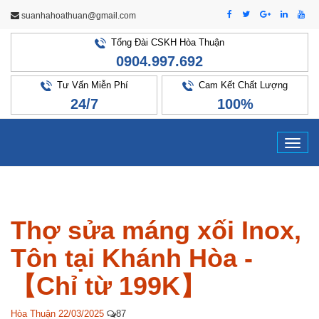
suanhahoathuan@gmail.com
Tổng Đài CSKH Hòa Thuận
0904.997.692
Tư Vấn Miễn Phí
Cam Kết Chất Lượng
24/7
100%
Tog
navi
Thợ sửa máng xối Inox,
Tôn tại Khánh Hòa -
【Chỉ từ 199K】
Hòa Thuận
22/03/2025
87