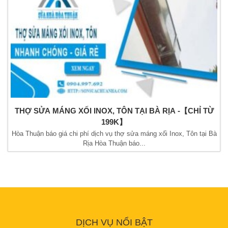
THỢ SỬA MÁNG XỐI INOX, TÔN TẠI BÀ RỊA -【CHỈ TỪ
199K】
Hòa Thuận báo giá chi phí dịch vụ thợ sửa máng xối Inox, Tôn tại Bà
Rịa Hòa Thuận báo...
DỊCH VỤ NỔI BẬT