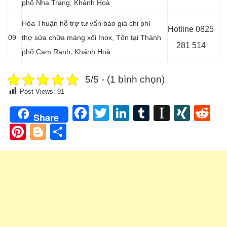
phố Nha Trang, Khánh Hoà
Hòa Thuận hỗ trợ tư vấn báo giá chi phí
Hotline 0
825
09
thợ sửa chữa máng xối Inox, Tôn tại Thành
281 514
phố Cam Ranh, Khánh Hoà
5/5 - (1 bình chọn)
Post Views:
91
Facebook
Twitter
LinkedIn
Tumblr
Instapa
XIN
Re
Share
Pinterest
Blogger
Share