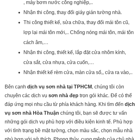
, máy bơm nước công nghiệp,..
Nhận thi công, thay đổi giáy gián tường nhà.
Thi công thiết kế, sửa chữa, thay đổi mái tôn cũ,
lợp lại mái tôn mới,.. Chống nóng mái tôn, mái tôn
cách âm,…
Nhận thi công, thiết kế, lắp đặt cửa nhôm kính,
cửa sắt, cửa nhựa, cửa cuốn,…
Nhận thiết kế rèm cửa, màn cửa sổ,, cửa ra vào,..
Bên cạnh
dịch vụ sơn nhà tại TPHCM
, chúng tôi còn
chuyên các dịch vụ
sơn nhà đẹp
trọn gói khác. Để có thể
đáp ứng mọi nhu cầu từ phía khách hàng. Khi tìm đến
dịch
vụ sơn nhà Hòa Thuận
chúng tôi, bạn sẽ được tư vấn
những gói dịch vụ phù hợp với điều kiện kinh tế. Phù hợp
với tình trạng bề mặt tường, chọn màu sắc, chọn mẫu nhà
phù hợp với sở thích. Phong thủy, cung mệnh của chủ nhà.