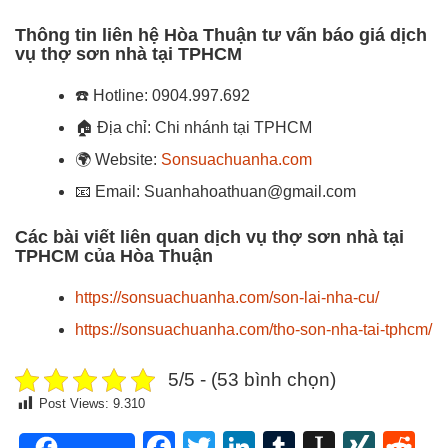
Thông tin liên hệ Hòa Thuận tư vấn báo giá dịch
vụ thợ sơn nhà tại TPHCM
☎️
Hotline: 0904.997.692
🏠
Địa chỉ: Chi nhánh tại TPHCM
🌍
Website:
Sonsuachuanha.com
📧
Email: Suanhahoathuan@gmail.com
Các bài viết liên quan dịch vụ thợ sơn nhà tại
TPHCM của Hòa Thuận
https://sonsuachuanha.com/son-lai-nha-cu/
https://sonsuachuanha.com/tho-son-nha-tai-tphcm/
5/5 - (53 bình chọn)
Post Views:
9.310
Facebook
Twitter
LinkedIn
Tumblr
Instapa
XIN
Re