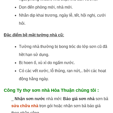
Dọn đến phòng mới, nhà mới.
Nhân dịp khai trương, ngày lễ, tết, hội nghị, cưới
hỏi.
Đặc điểm bề mặt tường nhà cũ:
Tường nhà thường bị bong tróc do lớp sơn cũ đã
hềt hạn sử dụng.
Bị hoen ố, xù xì do ngấm nước.
Có các vết xước, lỗ thủng, rạn nứt,.. bởi các hoạt
động hằng ngày.
Công Ty thợ sơn nhà Hòa Thuận chúng tôi :
_
Nhận sơn nước
nhà mới:
Báo giá sơn nhà
sơn bả
sửa chữa nhà
trọn gói hoặc nhận sơn bả báo giá
theo nhân công