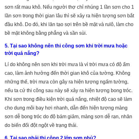
sơn rất mau khô. Nếu người thợ chỉ nhúng 1 lần sơn cho 1
lần sơn trong thời gian lâu thì sẽ xảy ra hiện tượng sơn bắt
đầu khô. Do đó, khi lăn tạo sợi trên bề mặt và rulô, làm cho
bề mặt không bằng phẳng và sần sùi.
5. Tại sao không nên thi công sơn khi trời mưa hoặc
trời quá nắng?
Lí do không nên sơn khi trời mưa là vì trời mưa có độ ẩm
cao, làm ảnh hưởng đến thời gian khô của tường. Không
những thế, trời mưa còn gây ra hiện tượng ngấm tường,
nếu ta cứ thi công sau này sẽ xảy ra hiện tượng bong tróc.
Khi sơn trong điều kiện trời quá nắng, nhiệt độ cao sẽ làm
cho dung môi bay hơi nhanh, dẫn đến hiện tượng màng
sơn dễ bong tróc do độ bám giảm, màng sơn dễ rạn, nhăn
do biến đổi đột ngột về trạng thái.
6. Tại sao phải thi công 2 lớp sơn phủ?