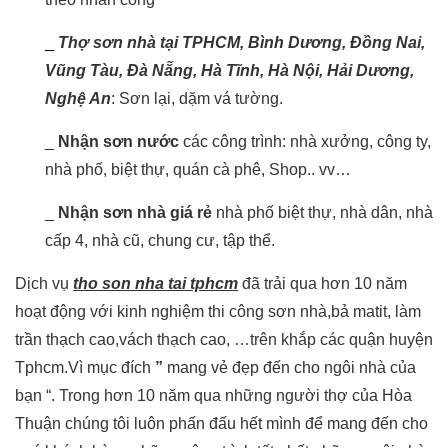
_
Thợ sơn nhà tại TPHCM, Bình Dương, Đồng Nai,
Vũng Tàu, Đà Nẵng, Hà Tĩnh, Hà Nội, Hải Dương,
Nghệ An
: Sơn lại, dặm vá tường.
_
Nhận sơn nước
các công trình: nhà xưởng, công ty,
nhà phố, biệt thự, quán cà phê, Shop.. vv…
_
Nhận sơn nhà giá rẻ
nhà phố biệt thự, nhà dân, nhà
cấp 4, nhà cũ, chung cư, tập thể.
Dịch vụ
tho son nha tai tphcm
đã trải qua hơn 10 năm
hoạt động với kinh nghiệm thi công sơn nhà,bả matit, làm
trần thạch cao,vách thạch cao, …trên khắp các quận huyện
Tphcm.Vì mục đích
”
mang vẻ đẹp đến cho ngôi nhà của
bạn “. Trong hơn 10 năm qua những người thợ của Hòa
Thuận chúng tôi luôn phấn đấu hết mình để mang đến cho