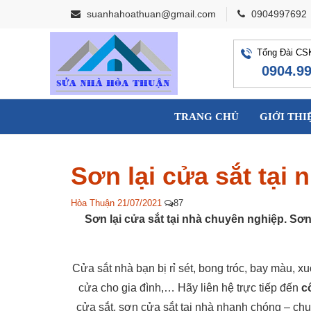
suanhahoathuan@gmail.com
0904997692
Tổng Đài CS
0904.9
TRANG CHỦ
GIỚI THI
Sơn lại cửa sắt tại 
Hòa Thuận
21/07/2021
87
Sơn lại cửa sắt tại nhà chuyên nghiệp. Sơ
Cửa sắt nhà bạn bị rỉ sét, bong tróc, bay màu, 
cửa cho gia đình,… Hãy liên hệ trực tiếp đến
c
cửa sắt, sơn cửa sắt tại nhà nhanh chóng – chuy