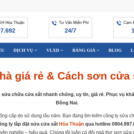
KH Hòa Thuận
Tư Vấn Miễn Phí
Cam K
97.692
24/7
ỆU
DỊCH VỤ
VLXD
BẢNG GIÁ
BLOG
L
nhà giá rẻ & Cách sơn cửa
n sửa chữa cửa sắt nhanh chóng, uy tín, giá rẻ. Phục vụ 
Đồng Nai.
xuống cấp do sử dụng lâu năm. Bạn đang tìm kiếm công ty sửa ch
ông ty lắp đặt sửa cửa sắt
Hòa Thuận
qua hotline 0904.997.
ên nghiệp – hiệu quả. Chúng tôi luôn có đội ngũ thợ sơn sửa cử