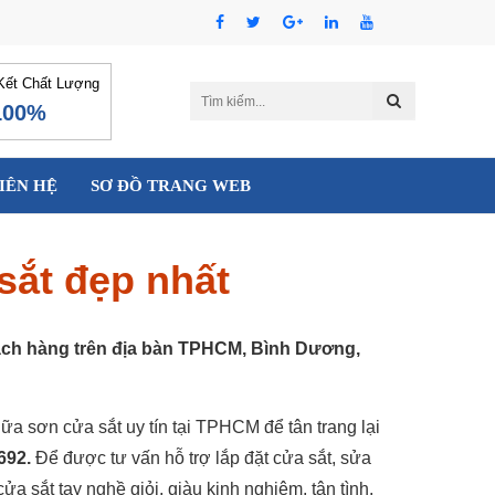
ết Chất Lượng
100%
IÊN HỆ
SƠ ĐỒ TRANG WEB
 sắt đẹp nhất
khách hàng trên địa bàn TPHCM, Bình Dương,
ữa sơn cửa sắt uy tín tại TPHCM để tân trang lại
692.
Để được tư vấn hỗ trợ lắp đặt cửa sắt, sửa
a sắt tay nghề giỏi, giàu kinh nghiệm, tận tình.