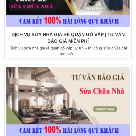
DỊCH VỤ SỬA NHÀ GIÁ RẺ QUẬN GÒ VẤP | TƯ VẤN
BÁO GIÁ MIỄN PHÍ
Dịch vụ sửa nhà giá rẻ quận gò vấp uy tín – thi công sửa chữa cải
tạo nhà...