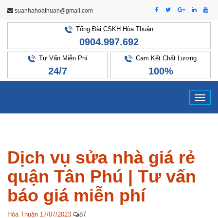
suanhahoathuan@gmail.com
Tổng Đài CSKH Hòa Thuận
0904.997.692
Tư Vấn Miễn Phí
Cam Kết Chất Lượng
24/7
100%
Tog
navi
Dịch vụ sửa nhà giá rẻ
quận Tân Phú | Tư vấn
báo giá miễn phí
Hòa Thuận
17/07/2023
87