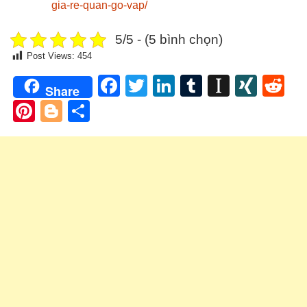
gia-re-quan-go-vap/
5/5 - (5 bình chọn)
Post Views:
454
Facebook
Twitter
LinkedIn
Tumblr
Instapa
XIN
Re
Share
Pinterest
Blogger
Share