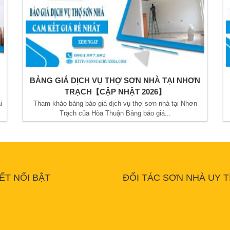
BẢNG GIÁ DỊCH VỤ THỢ SƠN NHÀ TẠI NHƠN
TRẠCH【CẬP NHẬT 2026】
i
Tham khảo bảng báo giá dịch vụ thợ sơn nhà tại Nhơn
Trạch của Hòa Thuận Bảng báo giá...
IẾT NỔI BẬT
ĐỐI TÁC SƠN NHÀ UY T