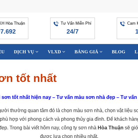
KH Hòa Thuận
Tư Vấn Miễn Phí
Cam K
97.692
24/7
ỆU
DỊCH VỤ
VLXD
BẢNG GIÁ
BLOG
L
ơn tốt nhất
 sơn tốt nhất hiện nay – Tư vấn màu sơn nhà đẹp – Tư vấn
người thường quan tâm đó là chọn màu sơn nhà, chọn vật liệu 
phù hợp với phong cách và phong thủy gia đình. Để khách hàng
đẹp. Trong bài viết hôm nay, công ty sơn nhà
Hòa Thuận
sẽ giớ
được lựa chọn nhiều nhất.