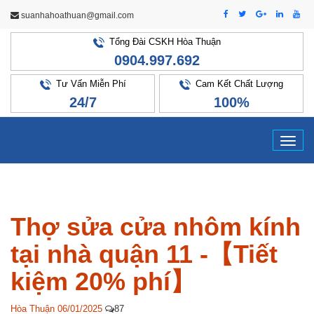
suanhahoathuan@gmail.com
Tổng Đài CSKH Hòa Thuận
0904.997.692
Tư Vấn Miễn Phí
Cam Kết Chất Lượng
24/7
100%
Tog
navi
Thợ sửa cửa nhôm kính
tại nhà quận 11 -【Tiết
kiệm 20% phí】
Hòa Thuận
06/01/2025
87