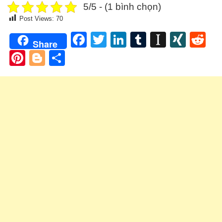
5/5 - (1 bình chọn)
Post Views:
70
Facebook
Twitter
LinkedIn
Tumblr
Instapa
XIN
Re
Share
Pinterest
Blogger
Share