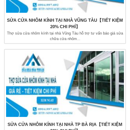
SỬA CỬA NHÔM KÍNH TẠI NHÀ VŨNG TÀU【TIẾT KIỆM
20% CHI PHÍ】
Thợ sửa cửa nhôm kính tại nhà Vũng Tàu hỗ trợ tư vấn báo giá sửa
chữa cửa nhôm...
SỬA CỬA NHÔM KÍNH TẠI NHÀ TP BÀ RỊA【TIẾT KIỆM