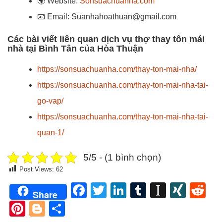
🌍
Website:
Sonsuachuanha.com
📧
Email: Suanhahoathuan@gmail.com
Các bài viết liên quan dịch vụ thợ thay tôn mái
nhà tại Bình Tân của Hòa Thuận
https://sonsuachuanha.com/thay-ton-mai-nha/
https://sonsuachuanha.com/thay-ton-mai-nha-tai-
go-vap/
https://sonsuachuanha.com/thay-ton-mai-nha-tai-
quan-1/
5/5 - (1 bình chọn)
Post Views:
62
Facebook
Twitter
LinkedIn
Tumblr
Instapa
XIN
Re
Share
Pinterest
Blogger
Share