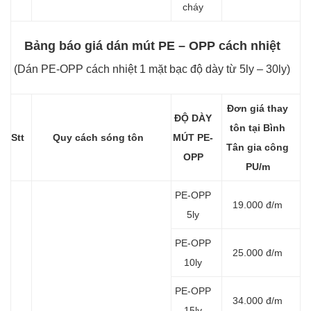
cháy
Bảng báo giá dán mút PE – OPP cách nhiệt
(Dán PE-OPP cách nhiệt 1 mặt bạc độ dày từ 5ly – 30ly)
Đơn giá thay
ĐỘ DÀY
tôn tại Bình
Stt
Quy cách sóng tôn
MÚT PE-
Tân gia công
OPP
PU/m
PE-OPP
19.000 đ/m
5ly
PE-OPP
25.000 đ/m
10ly
PE-OPP
34.000 đ/m
15ly