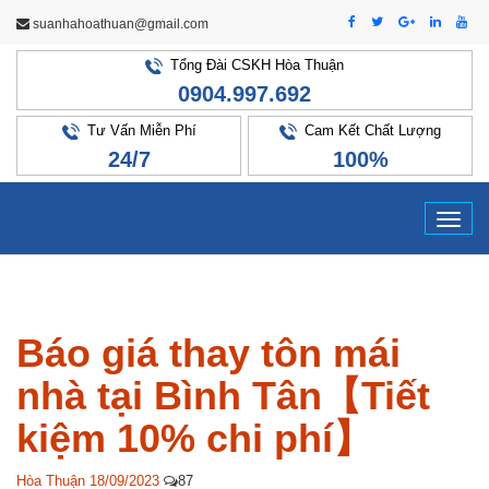
suanhahoathuan@gmail.com
Tổng Đài CSKH Hòa Thuận
0904.997.692
Tư Vấn Miễn Phí
Cam Kết Chất Lượng
24/7
100%
Tog
navi
Báo giá thay tôn mái
nhà tại Bình Tân【Tiết
kiệm 10% chi phí】
Hòa Thuận
18/09/2023
87