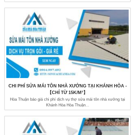
CHI PHÍ SỬA MÁI TÔN NHÀ XƯỞNG TẠI KHÁNH HÒA -
【CHỈ TỪ 15K/M²】
Hòa Thuận báo giá chi phí dịch vụ thợ sửa mái tôn nhà xưởng tại
Khánh Hòa Hòa Thuận...