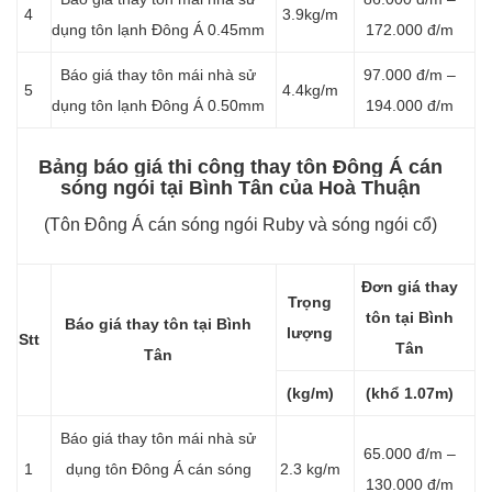
4
3.9kg/m
dụng tôn lạnh Đông Á 0.45mm
172.000 đ/m
Báo giá thay tôn mái nhà sử
97.000 đ/m –
5
4.4kg/m
dụng tôn lạnh Đông Á 0.50mm
194.000 đ/m
Bảng báo giá thi công thay tôn Đông Á cán
sóng ngói tại Bình Tân của Hoà Thuận
(Tôn Đông Á cán sóng ngói Ruby và sóng ngói cổ)
Đơn giá thay
Trọng
tôn tại Bình
Báo giá thay tôn tại Bình
lượng
Stt
Tân
Tân
(kg/m)
(khổ 1.07m)
Báo giá thay tôn mái nhà sử
65.000 đ/m –
1
dụng tôn Đông Á cán sóng
2.3 kg/m
130.000 đ/m