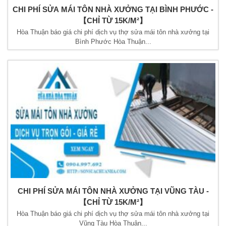
CHI PHÍ SỬA MÁI TÔN NHÀ XƯỞNG TẠI BÌNH PHƯỚC -
【CHỈ TỪ 15K/M²】
Hòa Thuận báo giá chi phí dịch vụ thợ sửa mái tôn nhà xưởng tại
Bình Phước Hòa Thuận...
CHI PHÍ SỬA MÁI TÔN NHÀ XƯỞNG TẠI VŨNG TÀU -
【CHỈ TỪ 15K/M²】
Hòa Thuận báo giá chi phí dịch vụ thợ sửa mái tôn nhà xưởng tại
Vũng Tàu Hòa Thuận...