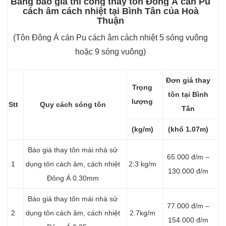
Bảng báo giá thi công thay tôn Đông Á cán Pu
cách âm cách nhiệt tại Bình Tân của Hoà
Thuận
(Tôn Đông Á cán Pu cách âm cách nhiệt 5 sóng vuông
hoặc 9 sóng vuông)
Đơn giá thay
Trọng
tôn tại Bình
lượng
Stt
Quy cách sóng tôn
Tân
(kg/m)
(khổ 1.07m)
Báo giá thay tôn mái nhà sử
65.000 đ/m –
1
dụng tôn cách âm, cách nhiệt
2.3 kg/m
130.000 đ/m
Đông Á 0.30mm
Báo giá thay tôn mái nhà sử
77.000 đ/m –
2
dụng tôn cách âm, cách nhiệt
2.7kg/m
154.000 đ/m