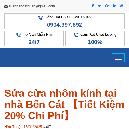
suanhahoathuan@gmail.com
Tổng Đài CSKH Hòa Thuận
0904.997.692
Tư Vấn Miễn Phí
Cam Kết Chất Lượng
24/7
100%
Tog
navi
Sửa cửa nhôm kính tại
nhà Bến Cát 【Tiết Kiệm
20% Chi Phí】
Hòa Thuận
16/01/2025
87