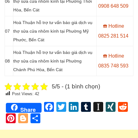
06
thợ sửa cửa nhôm kính tại
Phường Thới
0908 648 509
Hòa
, Bến Cát
Hoà Thuận hỗ trợ tư vấn báo giá dịch vụ
☎️ Hotline
07
thợ sửa cửa nhôm kính tại
Phường Mỹ
0
825 281 514
Phước
, Bến Cát
Hoà Thuận hỗ trợ tư vấn báo giá dịch vụ
☎️ Hotline
08
thợ sửa cửa nhôm kính tại
Phường
0
835 748 593
Chánh Phú Hòa
, Bến Cát
5/5 - (1 bình chọn)
Post Views:
42
Facebook
Twitter
LinkedIn
Tumblr
Instapa
XIN
Re
Share
Pinterest
Blogger
Share