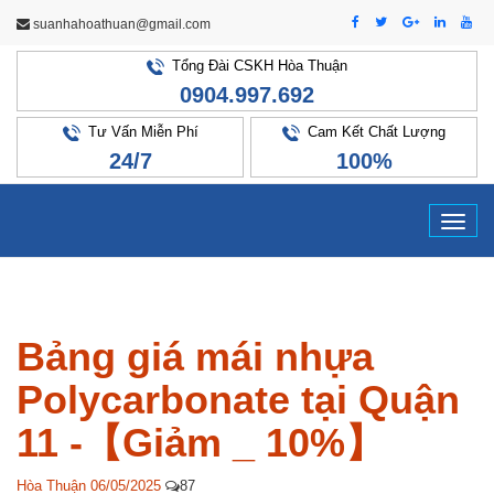
suanhahoathuan@gmail.com
Tổng Đài CSKH Hòa Thuận
0904.997.692
Tư Vấn Miễn Phí
Cam Kết Chất Lượng
24/7
100%
Tog
navi
Bảng giá mái nhựa
Polycarbonate tại Quận
11 -【Giảm _ 10%】
Hòa Thuận
06/05/2025
87