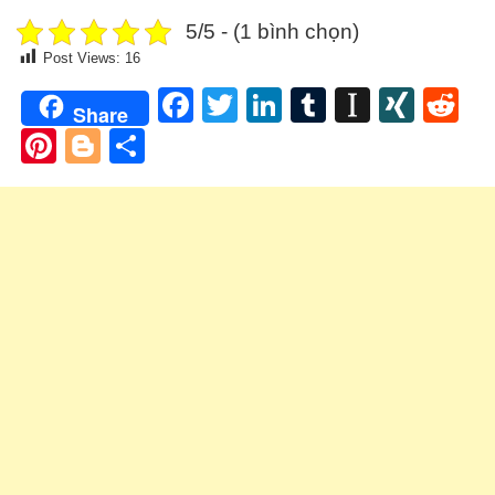
5/5 - (1 bình chọn)
Post Views:
16
Facebook
Twitter
LinkedIn
Tumblr
Instapa
XIN
Re
Share
Pinterest
Blogger
Share