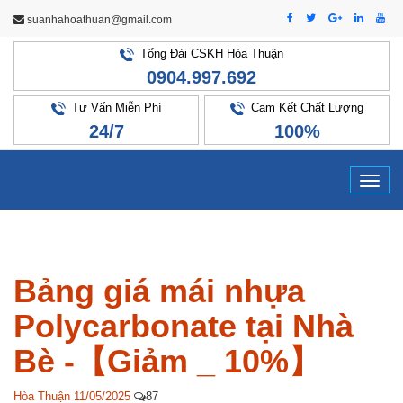
suanhahoathuan@gmail.com
Tổng Đài CSKH Hòa Thuận
0904.997.692
Tư Vấn Miễn Phí
Cam Kết Chất Lượng
24/7
100%
Tog
navi
Bảng giá mái nhựa
Polycarbonate tại Nhà
Bè -【Giảm _ 10%】
Hòa Thuận
11/05/2025
87