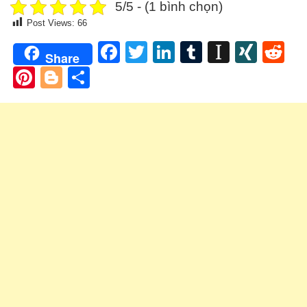
5/5 - (1 bình chọn)
Post Views:
66
Facebook
Twitter
LinkedIn
Tumblr
Instapa
XIN
Re
Share
Pinterest
Blogger
Share