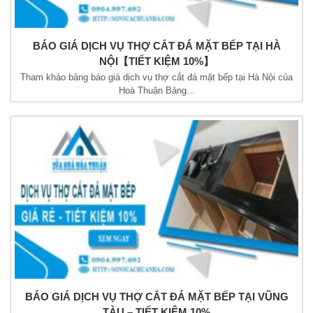
BÁO GIÁ DỊCH VỤ THỢ CẮT ĐÁ MẶT BẾP TẠI HÀ
NỘI【TIẾT KIỆM 10%】
Tham khảo bảng báo giá dịch vụ thợ cắt đá mặt bếp tại Hà Nội của
Hoà Thuận Bảng...
BÁO GIÁ DỊCH VỤ THỢ CẮT ĐÁ MẶT BẾP TẠI VŨNG
TÀU – TIẾT KIỆM 10%