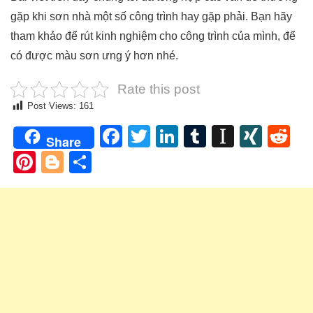
gặp khi sơn nhà một số công trình hay gặp phải. Bạn hãy
tham khảo để rút kinh nghiệm cho công trình của mình, để
có được màu sơn ưng ý hơn nhé.
Rate this post
Post Views:
161
Facebook
Twitter
LinkedIn
Tumblr
Instapa
XIN
Re
Share
Pinterest
Blogger
Share