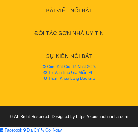
BÀI VIẾT NỔI BẬT
ĐỐI TÁC SƠN NHÀ UY TÍN
SỰ KIỆN NỔI BẬT
✪ Cam Kết Giá Rẻ Nhất 2025
✪ Tư Vấn Báo Giá Miễn Phí
✪ Tham Khảo bảng Báo Giá
© All Right Reserved. Designed by https://sonsuachuanha.com
Facebook
Địa Chỉ
Gọi Ngay