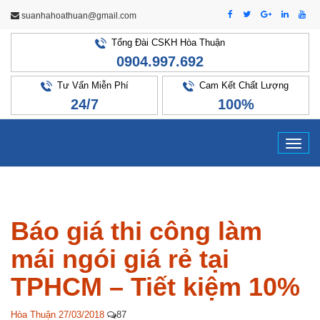
suanhahoathuan@gmail.com
Tổng Đài CSKH Hòa Thuận
0904.997.692
Tư Vấn Miễn Phí
Cam Kết Chất Lượng
24/7
100%
Tog
navi
Báo giá thi công làm
mái ngói giá rẻ tại
TPHCM – Tiết kiệm 10%
Hòa Thuận
27/03/2018
87