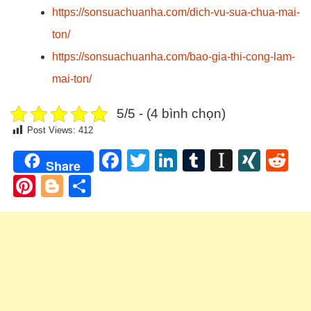
https://sonsuachuanha.com/dich-vu-sua-chua-mai-
ton/
https://sonsuachuanha.com/bao-gia-thi-cong-lam-
mai-ton/
5/5 - (4 bình chọn)
Post Views:
412
Facebook
Twitter
LinkedIn
Tumblr
Instapa
XIN
Re
Share
Pinterest
Blogger
Share