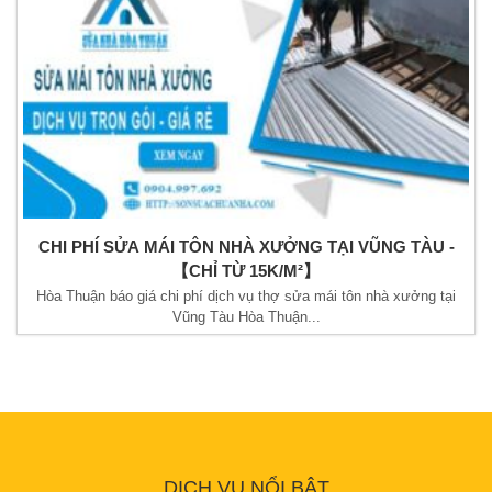
CHI PHÍ SỬA MÁI TÔN NHÀ XƯỞNG TẠI VŨNG TÀU -
【CHỈ TỪ 15K/M²】
Hòa Thuận báo giá chi phí dịch vụ thợ sửa mái tôn nhà xưởng tại
Vũng Tàu Hòa Thuận...
DỊCH VỤ NỔI BẬT