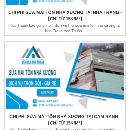
CHI PHÍ SỬA MÁI TÔN NHÀ XƯỞNG TẠI NHA TRANG -
【CHỈ TỪ 15K/M²】
Hòa Thuận báo giá chi phí dịch vụ thợ sửa mái tôn nhà xưởng tại
Nha Trang Hòa Thuận...
CHI PHÍ SỬA MÁI TÔN NHÀ XƯỞNG TẠI CAM RANH -
【CHỈ TỪ 15K/M²】
Hòa Thuận báo giá chi phí dịch vụ thợ sửa mái tôn nhà xưởng tại