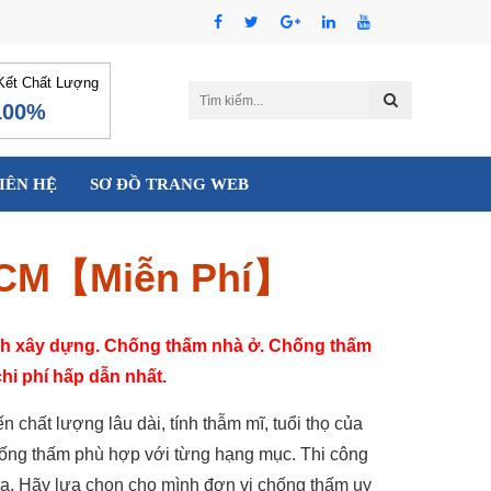
ết Chất Lượng
100%
IÊN HỆ
SƠ ĐỒ TRANG WEB
PHCM【Miễn Phí】
ình xây dựng. Chống thấm nhà ở. Chống thấm
hi phí hấp dẫn nhất.
n chất lượng lâu dài, tính thẫm mĩ, tuổi thọ của
 chống thấm phù hợp với từng hạng mục. Thi công
gia. Hãy lựa chọn cho mình đơn vị chống thấm uy