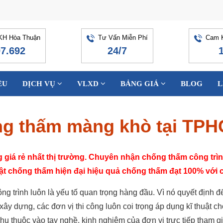
KH Hòa Thuận
Tư Vấn Miễn Phí
Cam K
97.692
24/7
ỆU
DỊCH VỤ
VLXD
BẢNG GIÁ
BLOG
L
ống thấm màng khò tại T
 giá rẻ nhất thị trường. Chuyên nhận chống thấm công tr
ật chống thấm hiện đại hiệu quả chống thấm đạt 100% với c
g trình luôn là yếu tố quan trọng hàng đầu. Vì nó quyết định đế
ế xây dựng, các đơn vị thi công luôn coi trọng áp dụng kĩ thuật
hụ thuộc vào tay nghề, kinh nghiệm của đơn vị trực tiếp tham 