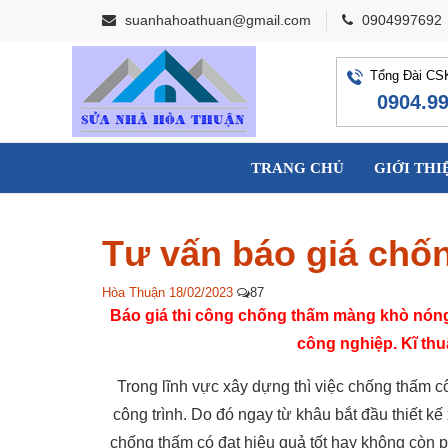
suanhahoathuan@gmail.com
0904997692
Tổng Đài CS
0904.9
TRANG CHỦ
GIỚI THI
Tư vấn báo giá ch
Hòa Thuận
18/02/2023
87
Báo giá thi công chống thấm màng khò nóng
công nghiệp. Kĩ thu
Trong lĩnh vực xây dựng thì việc chống thấm côn
công trình. Do đó ngay từ khâu bắt đầu thiết k
chống thấm có đạt hiệu quả tốt hay không còn p